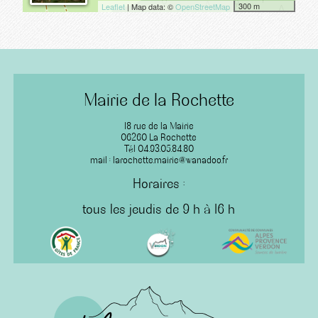
300 m
Leaflet
| Map data: ©
OpenStreetMap
Mairie de la Rochette
18 rue de la Mairie
06260 La Rochette
Tél 04.93.05.84.80
mail : larochette.mairie@wanadoo.fr
Horaires :
tous les jeudis de 9 h à 16 h